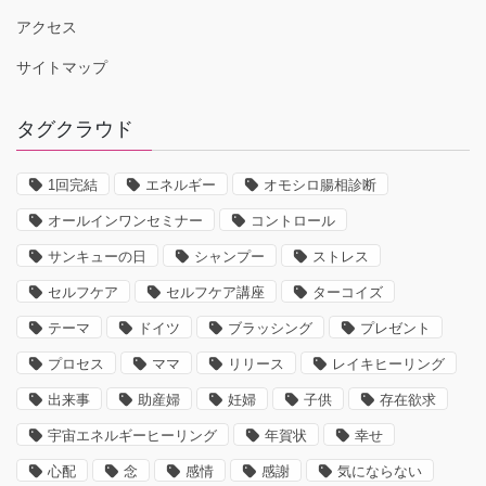
アクセス
サイトマップ
タグクラウド
1回完結
エネルギー
オモシロ腸相診断
オールインワンセミナー
コントロール
サンキューの日
シャンプー
ストレス
セルフケア
セルフケア講座
ターコイズ
テーマ
ドイツ
ブラッシング
プレゼント
プロセス
ママ
リリース
レイキヒーリング
出来事
助産婦
妊婦
子供
存在欲求
宇宙エネルギーヒーリング
年賀状
幸せ
心配
念
感情
感謝
気にならない