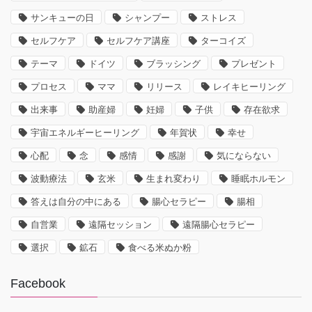
サンキューの日
シャンプー
ストレス
セルフケア
セルフケア講座
ターコイズ
テーマ
ドイツ
ブラッシング
プレゼント
プロセス
ママ
リリース
レイキヒーリング
出来事
助産婦
妊婦
子供
存在欲求
宇宙エネルギーヒーリング
年賀状
幸せ
心配
念
感情
感謝
気にならない
波動療法
玄米
生まれ変わり
睡眠ホルモン
答えは自分の中にある
腸心セラピー
腸相
自営業
遠隔セッション
遠隔腸心セラピー
選択
鉱石
食べる米ぬか粉
Facebook