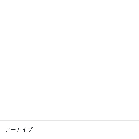
ゼリツィン®エリクサー
健康
クラウドナイン
ヒーリング
おすすめ商品
お知らせ
お客さまの声
ゼリツィン®️エリクサー
ワンデー講座
アーカイブ