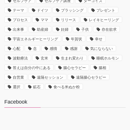
セルフケア
セルフケア講座
ターコイズ
テーマ
ドイツ
ブラッシング
プレゼント
プロセス
ママ
リリース
レイキヒーリング
出来事
助産婦
妊婦
子供
存在欲求
宇宙エネルギーヒーリング
年賀状
幸せ
心配
念
感情
感謝
気にならない
波動療法
玄米
生まれ変わり
睡眠ホルモン
答えは自分の中にある
腸心セラピー
腸相
自営業
遠隔セッション
遠隔腸心セラピー
選択
鉱石
食べる米ぬか粉
Facebook