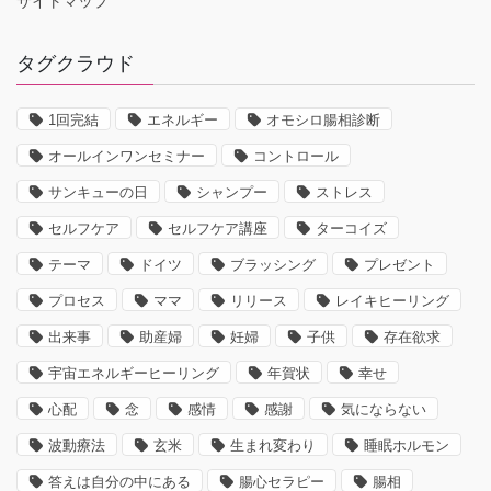
サイトマップ
タグクラウド
1回完結
エネルギー
オモシロ腸相診断
オールインワンセミナー
コントロール
サンキューの日
シャンプー
ストレス
セルフケア
セルフケア講座
ターコイズ
テーマ
ドイツ
ブラッシング
プレゼント
プロセス
ママ
リリース
レイキヒーリング
出来事
助産婦
妊婦
子供
存在欲求
宇宙エネルギーヒーリング
年賀状
幸せ
心配
念
感情
感謝
気にならない
波動療法
玄米
生まれ変わり
睡眠ホルモン
答えは自分の中にある
腸心セラピー
腸相