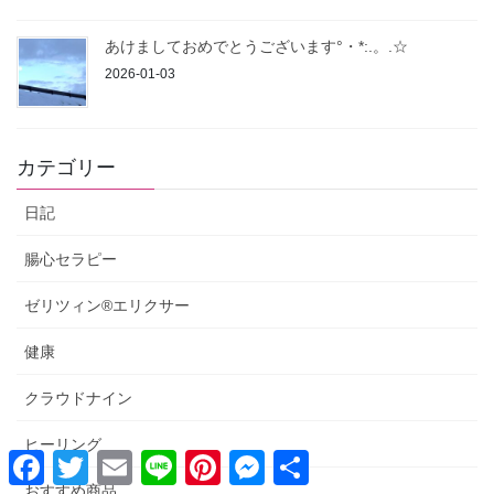
あけましておめでとうございます°・*:.。.☆
2026-01-03
カテゴリー
日記
腸心セラピー
ゼリツィン®エリクサー
健康
クラウドナイン
ヒーリング
F
T
E
L
P
M
共
a
w
m
i
i
e
有
おすすめ商品