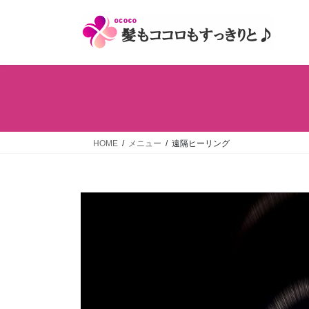
コ
ナ
ン
ビ
テ
ゲ
ン
ー
ツ
シ
へ
ョ
ス
ン
キ
に
ッ
移
HOME
メニュー
遠隔ヒーリング
プ
動