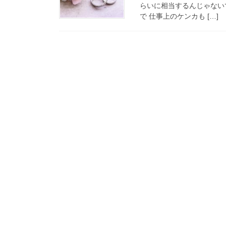
らいに相当するんじゃないで
で 仕事上のケンカも […]