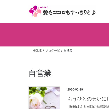
コ
ナ
ン
ビ
テ
ゲ
ン
ー
ツ
シ
へ
ョ
ス
ン
キ
に
ッ
移
HOME
ブログ一覧
自営業
プ
動
自営業
2020-01-19
もうひとのせいに
昨日は２６回目の結婚記念