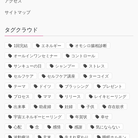
アクセス
サイトマップ
タグクラウド
1回完結
エネルギー
オモシロ腸相診断
オールインワンセミナー
コントロール
サンキューの日
シャンプー
ストレス
セルフケア
セルフケア講座
ターコイズ
テーマ
ドイツ
ブラッシング
プレゼント
プロセス
ママ
リリース
レイキヒーリング
出来事
助産婦
妊婦
子供
存在欲求
宇宙エネルギーヒーリング
年賀状
幸せ
心配
念
感情
感謝
気にならない
波動療法
玄米
生まれ変わり
睡眠ホルモン