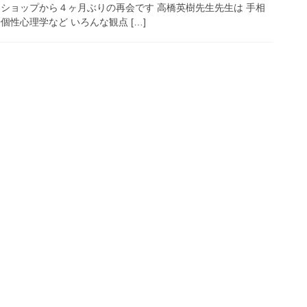
クショップから４ヶ月ぶりの再会です 高橋英樹先生先生は 手相
個性心理学など いろんな観点 […]