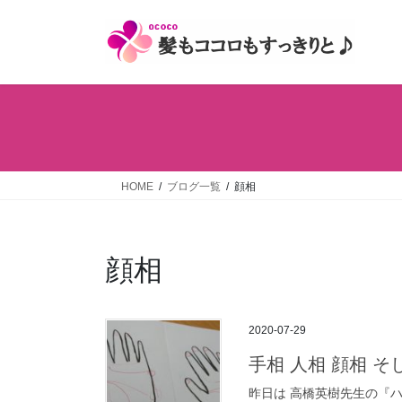
コ
ナ
ン
ビ
テ
ゲ
ン
ー
ツ
シ
へ
ョ
ス
ン
キ
に
ッ
移
HOME
ブログ一覧
顔相
プ
動
顔相
2020-07-29
手相 人相 顔相 
昨日は 高橋英樹先生の『