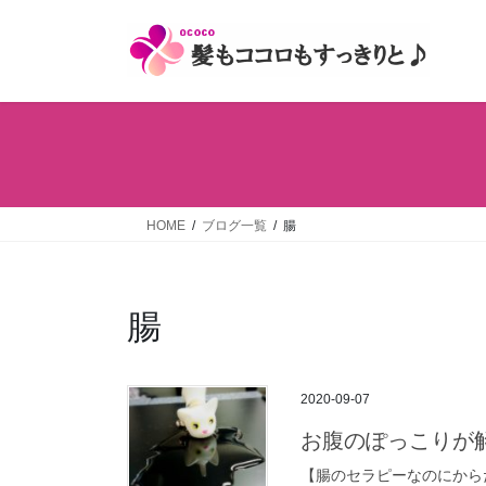
コ
ナ
ン
ビ
テ
ゲ
ン
ー
ツ
シ
へ
ョ
ス
ン
キ
に
ッ
移
HOME
ブログ一覧
腸
プ
動
腸
2020-09-07
お腹のぽっこりが
【腸のセラピーなのにから