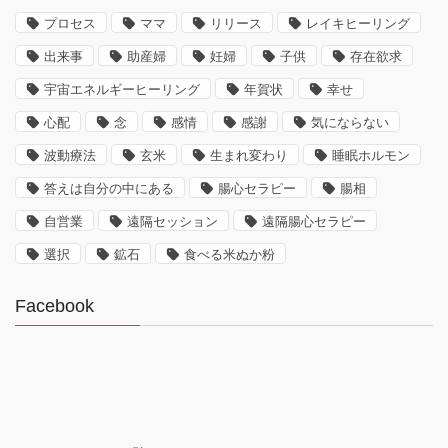
プロセス
ママ
リリース
レイキヒーリング
出来事
助産婦
妊婦
子供
存在欲求
宇宙エネルギーヒーリング
年賀状
幸せ
心配
念
感情
感謝
気にならない
波動療法
玄米
生まれ変わり
睡眠ホルモン
答えは自分の中にある
腸心セラピー
腸相
自営業
遠隔セッション
遠隔腸心セラピー
選択
鉱石
食べる米ぬか粉
Facebook