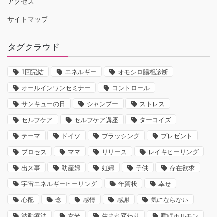
アクセス
サイトマップ
タグクラウド
1回完結
エネルギー
オモシロ腸相診断
オールインワンセミナー
コントロール
サンキューの日
シャンプー
ストレス
セルフケア
セルフケア講座
ターコイズ
テーマ
ドイツ
ブラッシング
プレゼント
プロセス
ママ
リリース
レイキヒーリング
出来事
助産婦
妊婦
子供
存在欲求
宇宙エネルギーヒーリング
年賀状
幸せ
心配
念
感情
感謝
気にならない
波動療法
玄米
生まれ変わり
睡眠ホルモン