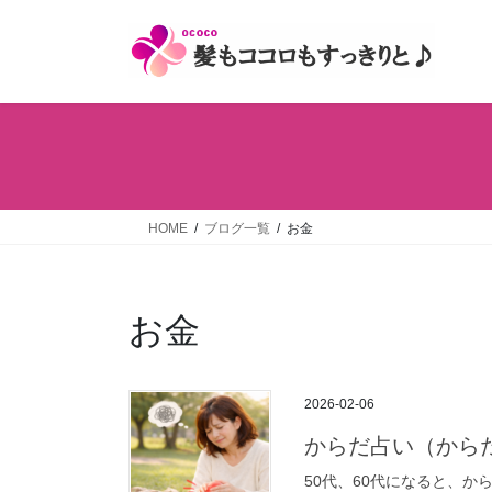
コ
ナ
ン
ビ
テ
ゲ
ン
ー
ツ
シ
へ
ョ
ス
ン
キ
に
ッ
移
HOME
ブログ一覧
お金
プ
動
お金
2026-02-06
からだ占い（から
50代、60代になると、