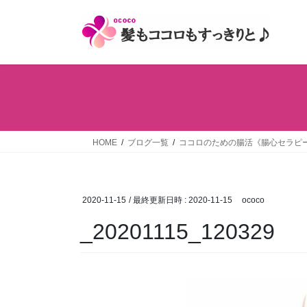
コ
ナ
ン
ビ
テ
ゲ
ン
ー
ツ
シ
へ
ョ
ス
ン
キ
に
ッ
移
HOME
ブログ一覧
ココロのための腸活《腸心セラピ
プ
動
2020-11-15
/ 最終更新日時 :
2020-11-15
ococo
_20201115_120329