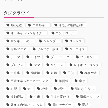
タグクラウド
1回完結
エネルギー
オモシロ腸相診断
オールインワンセミナー
コントロール
サンキューの日
シャンプー
ストレス
セルフケア
セルフケア講座
ターコイズ
テーマ
ドイツ
ブラッシング
プレゼント
プロセス
ママ
リリース
レイキヒーリング
出来事
助産婦
妊婦
子供
存在欲求
宇宙エネルギーヒーリング
年賀状
幸せ
心配
念
感情
感謝
気にならない
波動療法
玄米
生まれ変わり
睡眠ホルモン
答えは自分の中にある
腸心セラピー
腸相