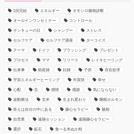
1回完結
エネルギー
オモシロ腸相診断
オールインワンセミナー
コントロール
サンキューの日
シャンプー
ストレス
セルフケア
セルフケア講座
ターコイズ
テーマ
ドイツ
ブラッシング
プレゼント
プロセス
ママ
リリース
レイキヒーリング
出来事
助産婦
妊婦
子供
存在欲求
宇宙エネルギーヒーリング
年賀状
幸せ
心配
念
感情
感謝
気にならない
波動療法
玄米
生まれ変わり
睡眠ホルモン
答えは自分の中にある
腸心セラピー
腸相
自営業
遠隔セッション
遠隔腸心セラピー
選択
鉱石
食べる米ぬか粉