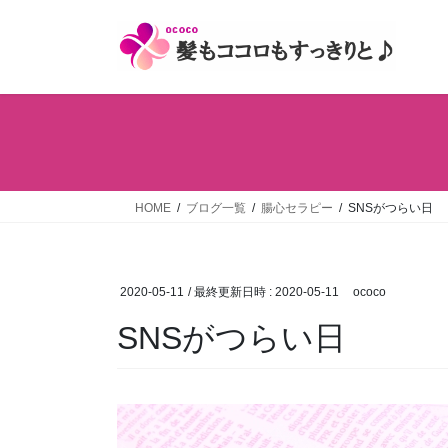
コ
ナ
ン
ビ
テ
ゲ
ン
ー
ツ
シ
へ
ョ
ス
ン
キ
に
ッ
移
HOME
ブログ一覧
腸心セラピー
SNSがつらい日
プ
動
2020-05-11
/ 最終更新日時 :
2020-05-11
ococo
SNSがつらい日