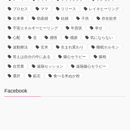
プロセス
ママ
リリース
レイキヒーリング
出来事
助産婦
妊婦
子供
存在欲求
宇宙エネルギーヒーリング
年賀状
幸せ
心配
念
感情
感謝
気にならない
波動療法
玄米
生まれ変わり
睡眠ホルモン
答えは自分の中にある
腸心セラピー
腸相
自営業
遠隔セッション
遠隔腸心セラピー
選択
鉱石
食べる米ぬか粉
Facebook