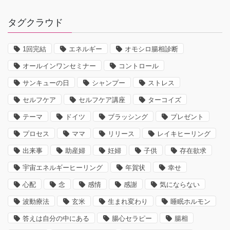
タグクラウド
1回完結
エネルギー
オモシロ腸相診断
オールインワンセミナー
コントロール
サンキューの日
シャンプー
ストレス
セルフケア
セルフケア講座
ターコイズ
テーマ
ドイツ
ブラッシング
プレゼント
プロセス
ママ
リリース
レイキヒーリング
出来事
助産婦
妊婦
子供
存在欲求
宇宙エネルギーヒーリング
年賀状
幸せ
心配
念
感情
感謝
気にならない
波動療法
玄米
生まれ変わり
睡眠ホルモン
答えは自分の中にある
腸心セラピー
腸相