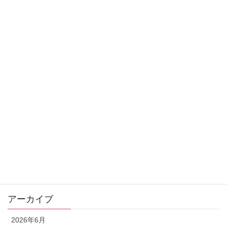
ゼリツィン®エリクサー
健康
クラウドナイン
ヒーリング
おすすめ商品
お知らせ
お客さまの声
ゼリツィン®️エリクサー
ワンデー講座
アーカイブ
2026年6月