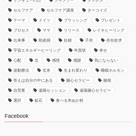
サンキューの日
シャンプー
ストレス
セルフケア
セルフケア講座
ターコイズ
テーマ
ドイツ
ブラッシング
プレゼント
プロセス
ママ
リリース
レイキヒーリング
出来事
助産婦
妊婦
子供
存在欲求
宇宙エネルギーヒーリング
年賀状
幸せ
心配
念
感情
感謝
気にならない
波動療法
玄米
生まれ変わり
睡眠ホルモン
答えは自分の中にある
腸心セラピー
腸相
自営業
遠隔セッション
遠隔腸心セラピー
選択
鉱石
食べる米ぬか粉
Facebook