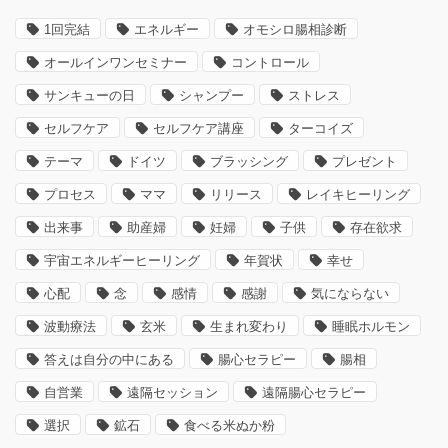
1回完結
エネルギー
オモシロ腸相診断
オールインワンセミナー
コントロール
サンキューの日
シャンプー
ストレス
セルフケア
セルフケア講座
ターコイズ
テーマ
ドイツ
ブラッシング
プレゼント
プロセス
ママ
リリース
レイキヒーリング
出来事
助産婦
妊婦
子供
存在欲求
宇宙エネルギーヒーリング
年賀状
幸せ
心配
念
感情
感謝
気にならない
波動療法
玄米
生まれ変わり
睡眠ホルモン
答えは自分の中にある
腸心セラピー
腸相
自営業
遠隔セッション
遠隔腸心セラピー
選択
鉱石
食べる米ぬか粉