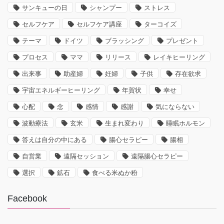
サンキューの日
シャンプー
ストレス
セルフケア
セルフケア講座
ターコイズ
テーマ
ドイツ
ブラッシング
プレゼント
プロセス
ママ
リリース
レイキヒーリング
出来事
助産婦
妊婦
子供
存在欲求
宇宙エネルギーヒーリング
年賀状
幸せ
心配
念
感情
感謝
気にならない
波動療法
玄米
生まれ変わり
睡眠ホルモン
答えは自分の中にある
腸心セラピー
腸相
自営業
遠隔セッション
遠隔腸心セラピー
選択
鉱石
食べる米ぬか粉
Facebook