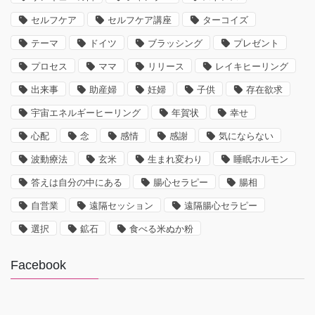
セルフケア
セルフケア講座
ターコイズ
テーマ
ドイツ
ブラッシング
プレゼント
プロセス
ママ
リリース
レイキヒーリング
出来事
助産婦
妊婦
子供
存在欲求
宇宙エネルギーヒーリング
年賀状
幸せ
心配
念
感情
感謝
気にならない
波動療法
玄米
生まれ変わり
睡眠ホルモン
答えは自分の中にある
腸心セラピー
腸相
自営業
遠隔セッション
遠隔腸心セラピー
選択
鉱石
食べる米ぬか粉
Facebook