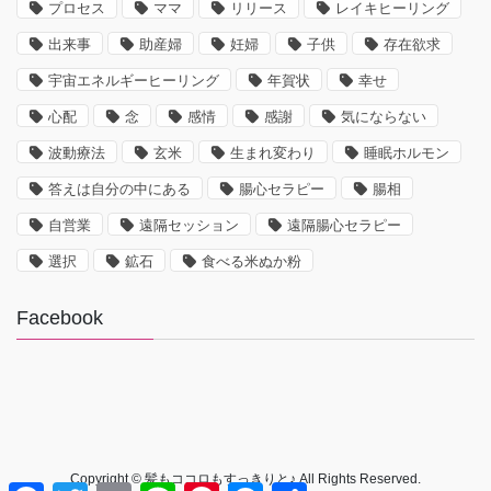
プロセス
ママ
リリース
レイキヒーリング
出来事
助産婦
妊婦
子供
存在欲求
宇宙エネルギーヒーリング
年賀状
幸せ
心配
念
感情
感謝
気にならない
波動療法
玄米
生まれ変わり
睡眠ホルモン
答えは自分の中にある
腸心セラピー
腸相
自営業
遠隔セッション
遠隔腸心セラピー
選択
鉱石
食べる米ぬか粉
Facebook
Copyright © 髪もココロもすっきりと♪ All Rights Reserved.