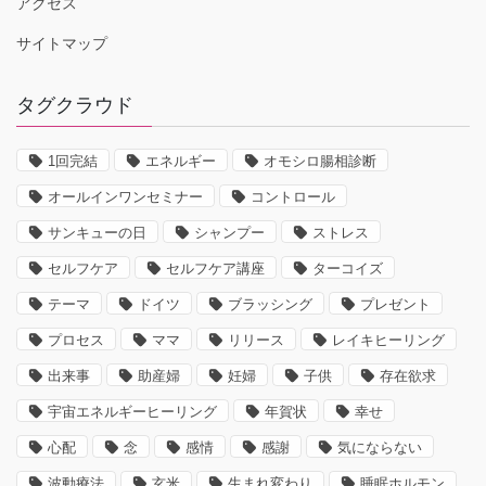
アクセス
サイトマップ
タグクラウド
1回完結
エネルギー
オモシロ腸相診断
オールインワンセミナー
コントロール
サンキューの日
シャンプー
ストレス
セルフケア
セルフケア講座
ターコイズ
テーマ
ドイツ
ブラッシング
プレゼント
プロセス
ママ
リリース
レイキヒーリング
出来事
助産婦
妊婦
子供
存在欲求
宇宙エネルギーヒーリング
年賀状
幸せ
心配
念
感情
感謝
気にならない
波動療法
玄米
生まれ変わり
睡眠ホルモン